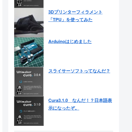
3Dプリンターフィラメント
「TPU」を使ってみた
Arduinoはじめました
スライサーソフトってなんだ？
Cura3.1.0 なんだ！？日本語表
示になったぞ。