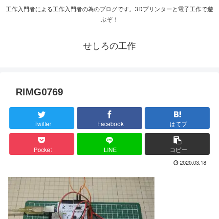
工作入門者による工作入門者の為のブログです。3Dプリンターと電子工作で遊
ぶぞ！
せしろの工作
RIMG0769
Twitter
Facebook
はてブ
Pocket
LINE
コピー
2020.03.18