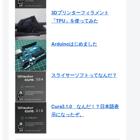
3Dプリンターフィラメント
「TPU」を使ってみた
Arduinoはじめました
スライサーソフトってなんだ？
Cura3.1.0 なんだ！？日本語表
示になったぞ。