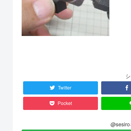
シ
Twitter
Pocket
@sesi