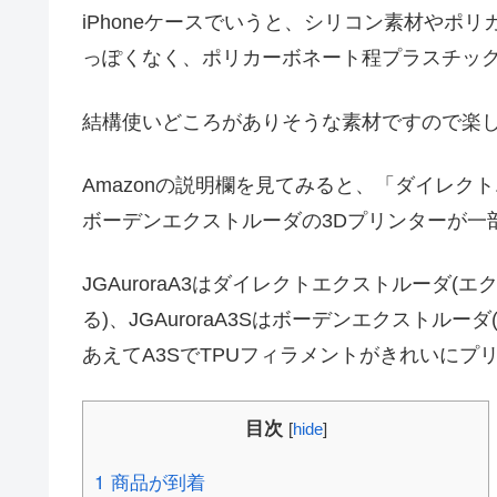
iPhoneケースでいうと、シリコン素材やポ
っぽくなく、ポリカーボネート程プラスチッ
結構使いどころがありそうな素材ですので楽
Amazonの説明欄を見てみると、「ダイレク
ボーデンエクストルーダの3Dプリンターが一
JGAuroraA3はダイレクトエクストルーダ
る)、JGAuroraA3Sはボーデンエクスト
あえてA3SでTPUフィラメントがきれいに
目次
[
hide
]
1
商品が到着