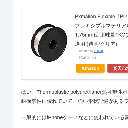
Pxmalion Flexi
フレキシブルマテリア
1.75mm径 正味量1KG(
適用 (透明/クリア)
created by
Rinker
Pxmalion
Amazon
楽天市
はい。Thermoplastic polyurethan
耐衝撃性に優れていて、強い形状記憶がある
一般的にはiPhoneケースなどに使われている