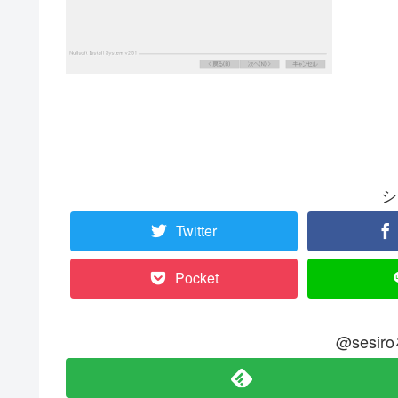
シ
Twitter
Pocket
@sesi