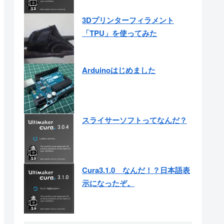
3Dプリンターフィラメント
「TPU」を使ってみた
Arduinoはじめました
スライサーソフトってなんだ？
Cura3.1.0 なんだ！？日本語表
示になったぞ。