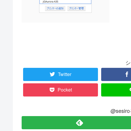
シ
Twitter
Pocket
@sesi