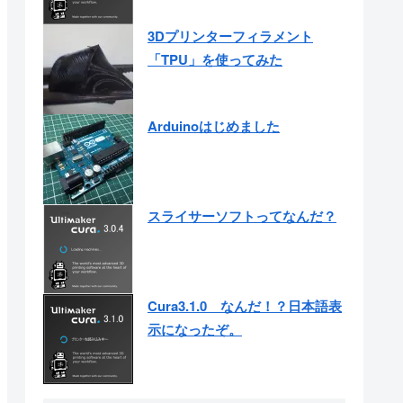
3Dプリンターフィラメント
「TPU」を使ってみた
Arduinoはじめました
スライサーソフトってなんだ？
Cura3.1.0 なんだ！？日本語表
示になったぞ。