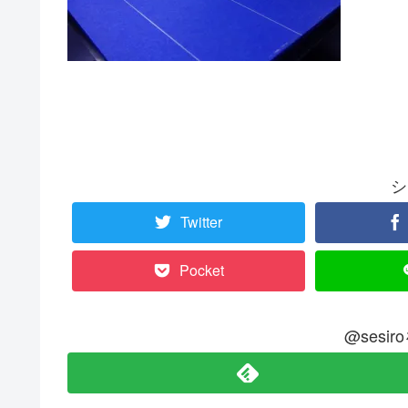
シ
Twitter
Pocket
@sesi