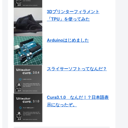
3Dプリンターフィラメント
「TPU」を使ってみた
Arduinoはじめました
スライサーソフトってなんだ？
Cura3.1.0 なんだ！？日本語表
示になったぞ。