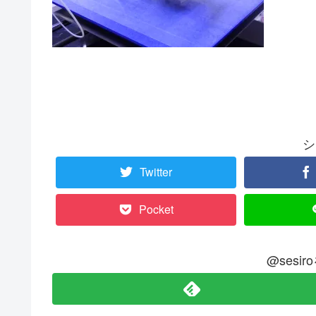
シ
Twitter
Pocket
@sesi