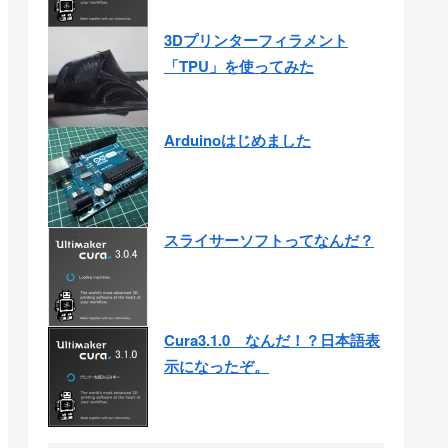
3Dプリンターフィラメント
「TPU」を使ってみた
Arduinoはじめました
スライサーソフトってなんだ？
Cura3.1.0 なんだ！？日本語表
示になったぞ。